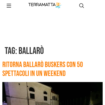
Tag:
ballarò
Ritorna Ballarò Buskers con 50
spettacoli in un weekend