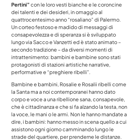
Pertini”
con le loro vesti bianche e le coroncine
dei talenti e dei desideri, in omaggio al
quattrocentesimo anno “rosaliano” di Palermo.
Un corteo festoso e madido di messaggi di
consapevolezza e di speranza si è sviluppato
lungo via Sacco e Vanzetti ed è stato animato –
secondo tradizione – da diversi momenti di
intrattenimento: bambini e bambine sono stati
protagonisti di stazioni artistiche narrative,
performative e “preghiere ribelli”.
Bambine e bambini, Rosalie e Rosalii ribelli come
la Santa ma a noi contemporanei hanno dato
corpo e voce a una ribellione sana, consapevole,
che è cittadinanza e che si fa alzando la testa, non
la voce, le mani o le armi. Non le hanno mandate a
dire, i bambini: hanno messo in scena quello a cui
assistono ogni giorno camminando lungo le
strade del quartiere, per prenderne le distanze.